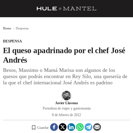
RECETAS
Home
Despensa
TRUCOS
DESPENSA
DESPENSA
El queso apadrinado por el chef José
BARRAS Y ESTRELLAS
Andrés
Besos, Massimo o Mamá Marisa son algunos de los
DÓNDE COMER
quesos que podrás encontrar en Rey Silo, una quesería de
ÍDOLOS DE MESAS
la que el chef internacional José Andrés es padrino
CUADERNO DE VIAJE
Javier Llavona
TRADICIÓN
Periodista de viajes y gastronomía
8 de febrero de 2022
MENÚ DEL DÍA
A CUCHILLO
Guardar