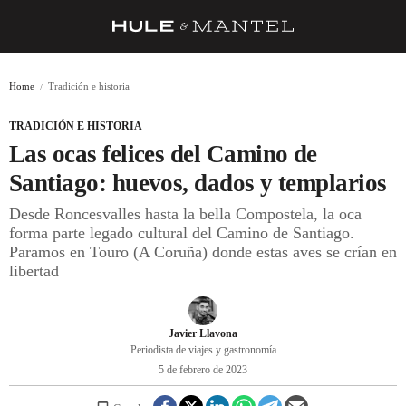
RECETAS
Home
Tradición e historia
TRUCOS
TRADICIÓN E HISTORIA
DESPENSA
Las ocas felices del Camino de
BARRAS Y ESTRELLAS
Santiago: huevos, dados y templarios
Desde Roncesvalles hasta la bella Compostela, la oca
DÓNDE COMER
forma parte legado cultural del Camino de Santiago.
ÍDOLOS DE MESAS
Paramos en Touro (A Coruña) donde estas aves se crían en
libertad
CUADERNO DE VIAJE
TRADICIÓN
Javier Llavona
Periodista de viajes y gastronomía
MENÚ DEL DÍA
5 de febrero de 2023
A CUCHILLO