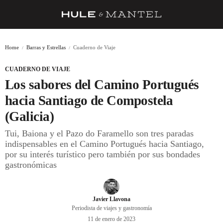
RECETAS
Home
Barras y Estrellas
Cuaderno de Viaje
TRUCOS
CUADERNO DE VIAJE
DESPENSA
Los sabores del Camino Portugués
BARRAS Y ESTRELLAS
hacia Santiago de Compostela
(Galicia)
DÓNDE COMER
Tui, Baiona y el Pazo do Faramello son tres paradas
ÍDOLOS DE MESAS
indispensables en el Camino Portugués hacia Santiago,
por su interés turístico pero también por sus bondades
CUADERNO DE VIAJE
gastronómicas
TRADICIÓN
MENÚ DEL DÍA
Javier Llavona
Periodista de viajes y gastronomía
A CUCHILLO
11 de enero de 2023