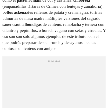
como el
pastel romaní
de col y castañas,
chiboreki
(empanadillas tártaras de Crimea con lentejas y zanahoria),
bollos askenazíes
rellenos de patata y crema agria, tortitas
udmurtas de masa madre, múltiples versiones del sagrado
sauerkraut,
albóndigas
de centeno, remolacha y ternera con
cilantro y pepinillos, o borsch vegano con setas y ciruelas. Y
eso son son solo algunos ejemplos de este tributo, con el
que podrás preparar desde brunch y desayunos a cenas
copiosas o picoteos con amigos.