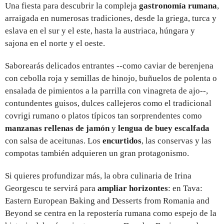
Una fiesta para descubrir la compleja
gastronomía rumana
,
arraigada en numerosas tradiciones, desde la griega, turca y
eslava en el sur y el este, hasta la austriaca, húngara y
sajona en el norte y el oeste.
Saborearás delicados entrantes --como caviar de berenjena
con cebolla roja y semillas de hinojo, buñuelos de polenta o
ensalada de pimientos a la parrilla con vinagreta de ajo--,
contundentes guisos, dulces callejeros como el tradicional
covrigi rumano o platos típicos tan sorprendentes como
manzanas rellenas de jamón
y
lengua de buey escalfada
con salsa de aceitunas. Los
encurtidos
, las conservas y las
compotas también adquieren un gran protagonismo.
Si quieres profundizar más, la obra culinaria de Irina
Georgescu te servirá para
ampliar horizontes
: en Tava:
Eastern European Baking and Desserts from Romania and
Beyond se centra en la repostería rumana como espejo de la