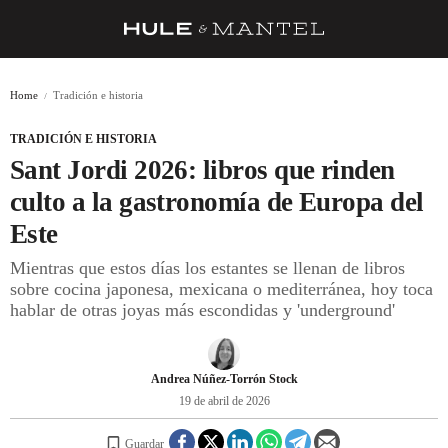
RECETAS
Home
Tradición e historia
TRUCOS
TRADICIÓN E HISTORIA
DESPENSA
Sant Jordi 2026: libros que rinden
BARRAS Y ESTRELLAS
culto a la gastronomía de Europa del
Este
DÓNDE COMER
Mientras que estos días los estantes se llenan de libros
ÍDOLOS DE MESAS
sobre cocina japonesa, mexicana o mediterránea, hoy toca
hablar de otras joyas más escondidas y 'underground'
CUADERNO DE VIAJE
TRADICIÓN
Andrea Núñez-Torrón Stock
MENÚ DEL DÍA
19 de abril de 2026
A CUCHILLO
Guardar