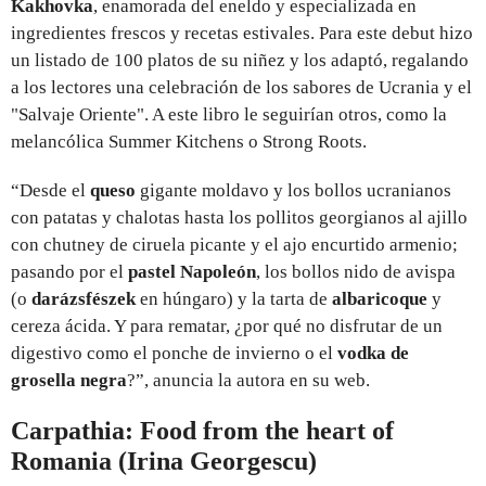
Kakhovka
, enamorada del eneldo y especializada en
ingredientes frescos y recetas estivales. Para este debut hizo
un listado de 100 platos de su niñez y los adaptó, regalando
a los lectores una celebración de los sabores de Ucrania y el
"Salvaje Oriente". A este libro le seguirían otros, como la
melancólica Summer Kitchens o Strong Roots.
“Desde el
queso
gigante moldavo y los bollos ucranianos
con patatas y chalotas hasta los pollitos georgianos al ajillo
con chutney de ciruela picante y el ajo encurtido armenio;
pasando por el
pastel Napoleón
, los bollos nido de avispa
(o
darázsfészek
en húngaro) y la tarta de
albaricoque
y
cereza ácida. Y para rematar, ¿por qué no disfrutar de un
digestivo como el ponche de invierno o el
vodka de
grosella negra
?”, anuncia la autora en su web.
Carpathia: Food from the heart of
Romania (Irina Georgescu)