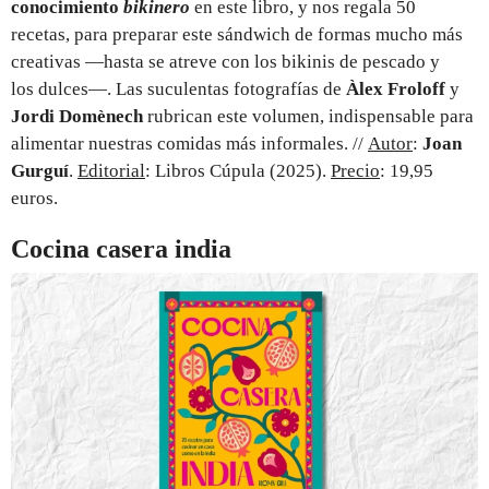
conocimiento
bikinero
en este libro, y nos regala 50
recetas, para preparar este sándwich de formas mucho más
creativas —hasta se atreve con los bikinis de pescado y
los dulces—. Las suculentas fotografías de
Àlex Froloff
y
Jordi Domènech
rubrican este volumen, indispensable para
alimentar nuestras comidas más informales. //
Autor
:
Joan
Gurguí
.
Editorial
: Libros Cúpula (2025).
Precio
: 19,95
euros.
Cocina casera india