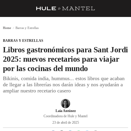
RECETAS
Home
Barras y Estrellas
TRUCOS
BARRAS Y ESTRELLAS
DESPENSA
Libros gastronómicos para Sant Jordi
BARRAS Y ESTRELLAS
2025: nuevos recetarios para viajar
por las cocinas del mundo
DÓNDE COMER
Bikinis, comida india, hummus... estos libros que acaban
ÍDOLOS DE MESAS
de llegar a las librerías nos darán ideas y nos ayudarán a
ampliar nuestro recetario casero
CUADERNO DE VIAJE
TRADICIÓN
Laia Antúnez
MENÚ DEL DÍA
Coordinadora de Hule y Mantel
23 de abril de 2025
A CUCHILLO