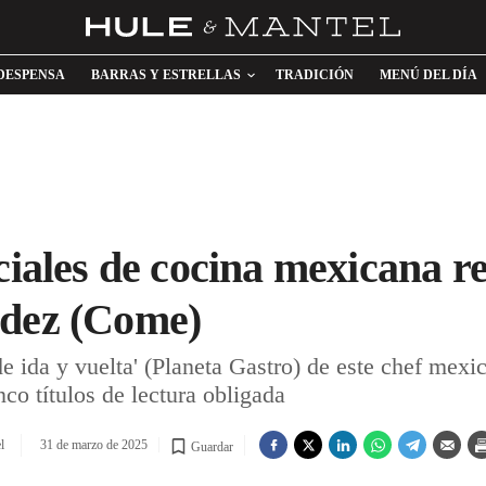
DESPENSA
BARRAS Y ESTRELLAS
TRADICIÓN
MENÚ DEL DÍA
nciales de cocina mexicana
ndez (Come)
e ida y vuelta' (Planeta Gastro) de este chef mexi
o títulos de lectura obligada
l
31 de marzo de 2025
Guardar