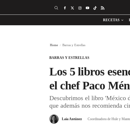
RECETAS
Home
Barras y Estrellas
BARRAS Y ESTRELLAS
Los 5 libros ese
el chef Paco Mé
Descubrimos el libro 'México d
que además nos recomienda cinc
Laia Antúnez
Coordinadora de Hule y Mante