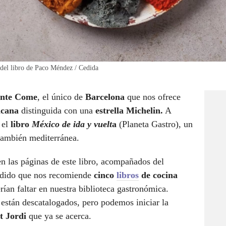
a del libro de Paco Méndez / Cedida
nte
Come
, el único de
Barcelona
que nos ofrece
icana
distinguida con una
estrella Michelin.
A
 el
libro
México de ida y vuelt
a
(Planeta Gastro), un
 también mediterránea.
 las páginas de este libro, acompañados del
pedido que nos recomiende
cinco
libros
de cocina
ían faltar en nuestra biblioteca gastronómica.
 están descatalogados, pero podemos iniciar la
t Jordi
que ya se acerca.