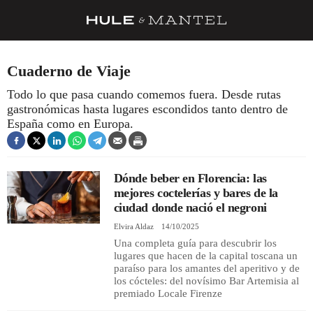
RECETAS
Cuaderno de Viaje
TRUCOS
Todo lo que pasa cuando comemos fuera. Desde rutas
gastronómicas hasta lugares escondidos tanto dentro de
DESPENSA
España como en Europa.
BARRAS Y ESTRELLAS
DÓNDE COMER
Dónde beber en Florencia: las
ÍDOLOS DE MESAS
mejores coctelerías y bares de la
ciudad donde nació el negroni
CUADERNO DE VIAJE
Elvira Aldaz
14/10/2025
Una completa guía para descubrir los
TRADICIÓN
lugares que hacen de la capital toscana un
paraíso para los amantes del aperitivo y de
MENÚ DEL DÍA
los cócteles: del novísimo Bar Artemisia al
premiado Locale Firenze
A CUCHILLO