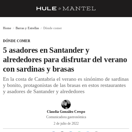
RECETAS
Home
Barras y Estrellas
Dónde comer
TRUCOS
DÓNDE COMER
DESPENSA
5 asadores en Santander y
BARRAS Y ESTRELLAS
alrededores para disfrutar del verano
con sardinas y brasas
DÓNDE COMER
En la costa de Cantabria el verano es sinónimo de sardinas
ÍDOLOS DE MESAS
y bonito, protagonistas de las brasas en estos restaurantes
y asadores de Santander y alrededores
CUADERNO DE VIAJE
TRADICIÓN
Claudia González Crespo
MENÚ DEL DÍA
Comunicadora gastronómica
2 de julio de 2022
A CUCHILLO