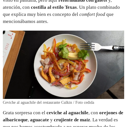
visto en pantalla, pero aquí
reformulado con galets
y,
atención, con
costilla al estilo Texas
. Un plato combinado
que explica muy bien es concepto del
comfort food
que
mencionábamos antes.
Ceviche al aguachile del restaurante Culkin / Foto cedida
Grata sorpresa con el
ceviche al aguachile
, con
orejones de
albaricoque
,
aguacate
y
crujiente de maíz
. La verdad es
que nos hemos acostumbrado a no esperar mucho de los