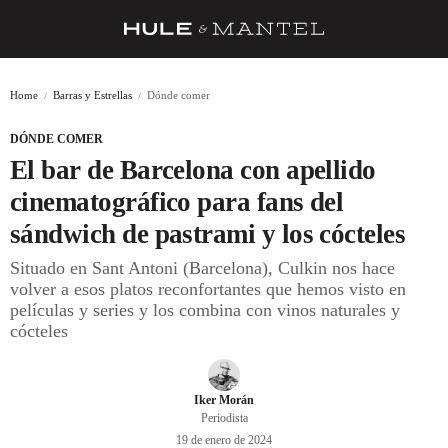
RECETAS
Home
Barras y Estrellas
Dónde comer
TRUCOS
DÓNDE COMER
DESPENSA
El bar de Barcelona con apellido
BARRAS Y ESTRELLAS
cinematográfico para fans del
sándwich de pastrami y los cócteles
DÓNDE COMER
Situado en Sant Antoni (Barcelona), Culkin nos hace
ÍDOLOS DE MESAS
volver a esos platos reconfortantes que hemos visto en
películas y series y los combina con vinos naturales y
CUADERNO DE VIAJE
cócteles
TRADICIÓN
MENÚ DEL DÍA
Iker Morán
Periodista
A CUCHILLO
19 de enero de 2024