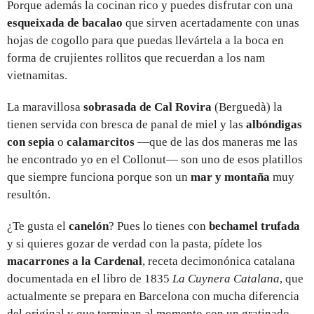
Porque además la cocinan rico y puedes disfrutar con una
esqueixada de bacalao
que sirven acertadamente con unas
hojas de cogollo para que puedas llevártela a la boca en
forma de crujientes rollitos que recuerdan a los nam
vietnamitas.
La maravillosa
sobrasada de Cal Rovira
(Berguedà) la
tienen servida con bresca de panal de miel y las
albóndigas
con sepia
o
calamarcitos
—que de las dos maneras me las
he encontrado yo en el Collonut— son uno de esos platillos
que siempre funciona porque son un
mar y montaña
muy
resultón.
¿Te gusta el
canelón
? Pues lo tienes con
bechamel trufada
y si quieres gozar de verdad con la pasta, pídete los
macarrones a la Cardenal
, receta decimonónica catalana
documentada en el libro de 1835
La Cuynera Catalana
, que
actualmente se prepara en Barcelona con mucha diferencia
del original y que terminan al momento con un gratinado