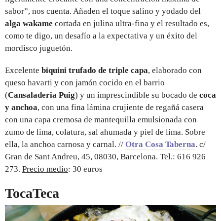
sabor”, nos cuenta. Añaden el toque salino y yodado del
alga wakame
cortada en julina ultra-fina y el resultado es,
como te digo, un desafío a la expectativa y un éxito del
mordisco juguetón.
Excelente
biquini trufado de triple capa
, elaborado con
queso havarti y con jamón cocido en el barrio
(
Cansaladeria Puig
) y un imprescindible su bocado de
coca
y anchoa
, con una fina lámina crujiente de regañá casera
con una capa cremosa de mantequilla emulsionada con
zumo de lima, colatura, sal ahumada y piel de lima. Sobre
ella, la anchoa carnosa y carnal. //
Otra Cosa Taberna
. c/
Gran de Sant Andreu, 45, 08030, Barcelona. Tel.: 616 926
273.
Precio medio
: 30 euros
TocaTeca