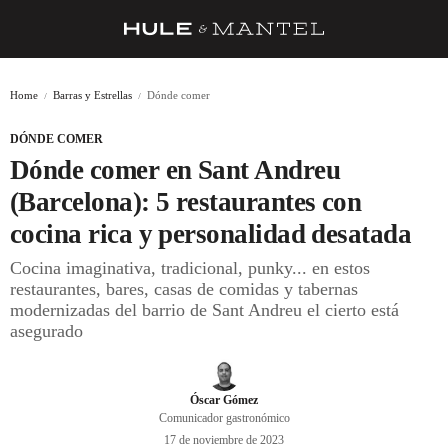
RECETAS
Home
Barras y Estrellas
Dónde comer
TRUCOS
DÓNDE COMER
DESPENSA
Dónde comer en Sant Andreu
BARRAS Y ESTRELLAS
(Barcelona): 5 restaurantes con
cocina rica y personalidad desatada
DÓNDE COMER
Cocina imaginativa, tradicional, punky... en estos
ÍDOLOS DE MESAS
restaurantes, bares, casas de comidas y tabernas
modernizadas del barrio de Sant Andreu el cierto está
CUADERNO DE VIAJE
asegurado
TRADICIÓN
MENÚ DEL DÍA
Óscar Gómez
Comunicador gastronómico
A CUCHILLO
17 de noviembre de 2023