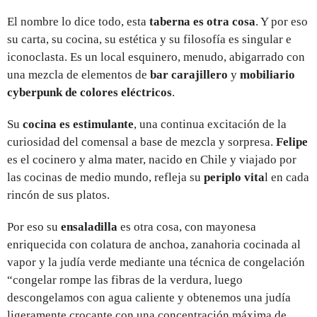
El nombre lo dice todo, esta
taberna es otra cosa
. Y por eso
su carta, su cocina, su estética y su filosofía es singular e
iconoclasta. Es un local esquinero, menudo, abigarrado con
una mezcla de elementos de
bar carajillero
y
mobiliario
cyberpunk de colores eléctricos
.
Su
cocina es estimulante
, una continua excitación de la
curiosidad del comensal a base de mezcla y sorpresa.
Felipe
es el cocinero y alma mater, nacido en Chile y viajado por
las cocinas de medio mundo, refleja su
periplo vita
l en cada
rincón de sus platos.
Por eso su
ensaladilla
es otra cosa, con mayonesa
enriquecida con colatura de anchoa, zanahoria cocinada al
vapor y la judía verde mediante una técnica de congelación
“congelar rompe las fibras de la verdura, luego
descongelamos con agua caliente y obtenemos una judía
ligeramente crocante con una concentración máxima de