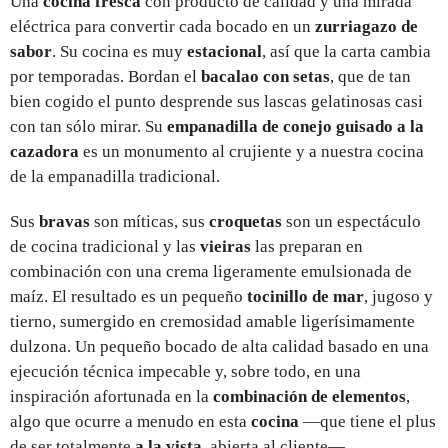
Una
cocina fresca
con producto de calidad y una mirada
eléctrica para convertir cada bocado en un
zurriagazo de
sabor
. Su cocina es muy
estacional
, así que la carta cambia
por temporadas. Bordan el
bacalao con setas
, que de tan
bien cogido el punto desprende sus lascas gelatinosas casi
con tan sólo mirar. Su
empanadilla de conejo guisado a la
cazadora
es un monumento al crujiente y a nuestra cocina
de la empanadilla tradicional.
Sus
bravas
son míticas, sus
croquetas
son un espectáculo
de cocina tradicional y las
vieiras
las preparan en
combinación con una crema ligeramente emulsionada de
maíz. El resultado es un pequeño
tocinillo de mar
, jugoso y
tierno, sumergido en cremosidad amable ligerísimamente
dulzona. Un pequeño bocado de alta calidad basado en una
ejecución técnica impecable y, sobre todo, en una
inspiración afortunada en la
combinación de elementos
,
algo que ocurre a menudo en esta
cocina
—que tiene el plus
de ser totalmente
a la vista
, abierta al cliente—.