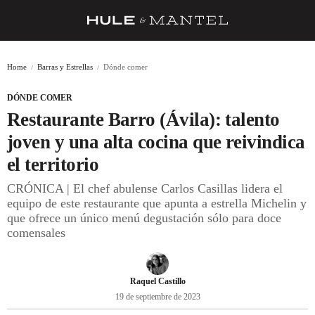
RECETAS
Home
Barras y Estrellas
Dónde comer
TRUCOS
DÓNDE COMER
DESPENSA
Restaurante Barro (Ávila): talento
BARRAS Y ESTRELLAS
joven y una alta cocina que reivindica
el territorio
DÓNDE COMER
CRÓNICA | El chef abulense Carlos Casillas lidera el
ÍDOLOS DE MESAS
equipo de este restaurante que apunta a estrella Michelin y
que ofrece un único menú degustación sólo para doce
CUADERNO DE VIAJE
comensales
TRADICIÓN
MENÚ DEL DÍA
Raquel Castillo
19 de septiembre de 2023
A CUCHILLO