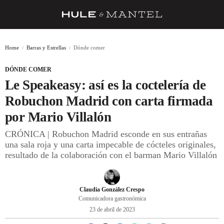
RECETAS
Home
Barras y Estrellas
Dónde comer
TRUCOS
DÓNDE COMER
DESPENSA
Le Speakeasy: así es la coctelería de
BARRAS Y ESTRELLAS
Robuchon Madrid con carta firmada
por Mario Villalón
DÓNDE COMER
CRÓNICA | Robuchon Madrid esconde en sus entrañas
ÍDOLOS DE MESAS
una sala roja y una carta impecable de cócteles originales,
resultado de la colaboración con el barman Mario Villalón
CUADERNO DE VIAJE
TRADICIÓN
Claudia González Crespo
MENÚ DEL DÍA
Comunicadora gastronómica
23 de abril de 2023
A CUCHILLO