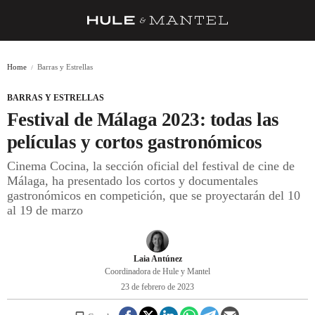
RECETAS
Home
Barras y Estrellas
TRUCOS
BARRAS Y ESTRELLAS
DESPENSA
Festival de Málaga 2023: todas las
BARRAS Y ESTRELLAS
películas y cortos gastronómicos
Cinema Cocina, la sección oficial del festival de cine de
DÓNDE COMER
Málaga, ha presentado los cortos y documentales
ÍDOLOS DE MESAS
gastronómicos en competición, que se proyectarán del 10
al 19 de marzo
CUADERNO DE VIAJE
TRADICIÓN
Laia Antúnez
Coordinadora de Hule y Mantel
MENÚ DEL DÍA
23 de febrero de 2023
A CUCHILLO