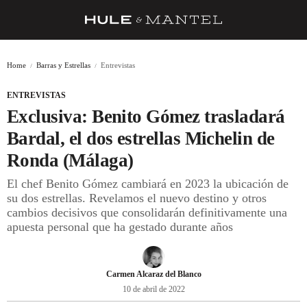
RECETAS
Home
Barras y Estrellas
Entrevistas
TRUCOS
ENTREVISTAS
DESPENSA
Exclusiva: Benito Gómez trasladará
BARRAS Y ESTRELLAS
Bardal, el dos estrellas Michelin de
Ronda (Málaga)
DÓNDE COMER
El chef Benito Gómez cambiará en 2023 la ubicación de
ÍDOLOS DE MESAS
su dos estrellas. Revelamos el nuevo destino y otros
cambios decisivos que consolidarán definitivamente una
CUADERNO DE VIAJE
apuesta personal que ha gestado durante años
TRADICIÓN
MENÚ DEL DÍA
Carmen Alcaraz del Blanco
10 de abril de 2022
A CUCHILLO