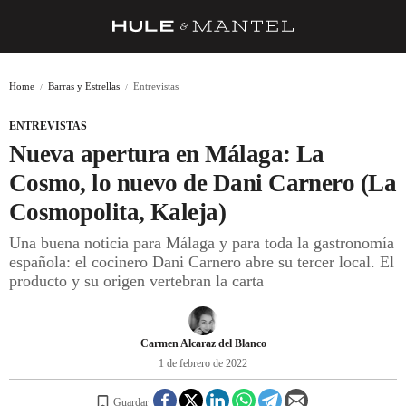
RECETAS
Home
Barras y Estrellas
Entrevistas
TRUCOS
ENTREVISTAS
DESPENSA
Nueva apertura en Málaga: La
BARRAS Y ESTRELLAS
Cosmo, lo nuevo de Dani Carnero (La
Cosmopolita, Kaleja)
DÓNDE COMER
Una buena noticia para Málaga y para toda la gastronomía
ÍDOLOS DE MESAS
española: el cocinero Dani Carnero abre su tercer local. El
producto y su origen vertebran la carta
CUADERNO DE VIAJE
TRADICIÓN
Carmen Alcaraz del Blanco
MENÚ DEL DÍA
1 de febrero de 2022
A CUCHILLO
Guardar