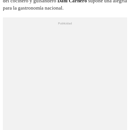
del cocinero y guisandero
Dani Carnero
supone una alegría
para la gastronomía nacional.