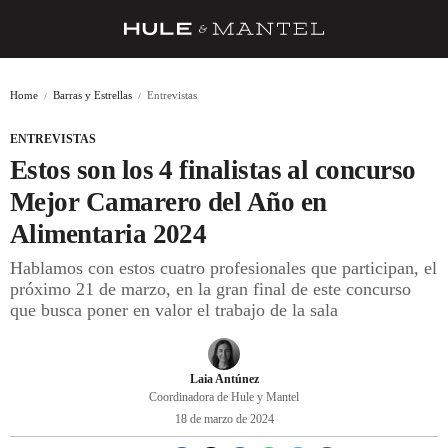
RECETAS
Home
Barras y Estrellas
Entrevistas
TRUCOS
ENTREVISTAS
DESPENSA
Estos son los 4 finalistas al concurso
BARRAS Y ESTRELLAS
Mejor Camarero del Año en
Alimentaria 2024
DÓNDE COMER
Hablamos con estos cuatro profesionales que participan, el
ÍDOLOS DE MESAS
próximo 21 de marzo, en la gran final de este concurso
que busca poner en valor el trabajo de la sala
CUADERNO DE VIAJE
TRADICIÓN
Laia Antúnez
MENÚ DEL DÍA
Coordinadora de Hule y Mantel
18 de marzo de 2024
A CUCHILLO