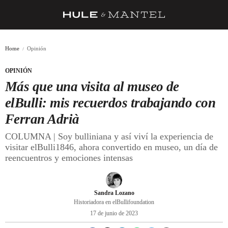
RECETAS
Home
Opinión
TRUCOS
OPINIÓN
DESPENSA
Más que una visita al museo de
BARRAS Y ESTRELLAS
elBulli: mis recuerdos trabajando con
Ferran Adrià
DÓNDE COMER
COLUMNA | Soy bulliniana y así viví la experiencia de
ÍDOLOS DE MESAS
visitar elBulli1846, ahora convertido en museo, un día de
reencuentros y emociones intensas
CUADERNO DE VIAJE
TRADICIÓN
Sandra Lozano
MENÚ DEL DÍA
Historiadora en elBullifoundation
17 de junio de 2023
A CUCHILLO