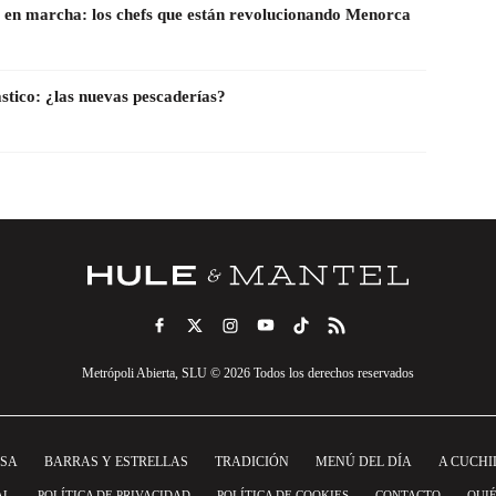
en marcha: los chefs que están revolucionando Menorca
ástico: ¿las nuevas pescaderías?
Metrópoli Abierta, SLU © 2026 Todos los derechos reservados
NSA
BARRAS Y ESTRELLAS
TRADICIÓN
MENÚ DEL DÍA
A CUCHI
AL
POLÍTICA DE PRIVACIDAD
POLÍTICA DE COOKIES
CONTACTO
QUI