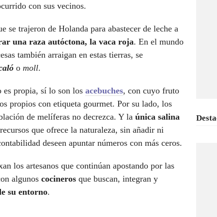
ocurrido con sus vecinos.
ue se trajeron de Holanda para abastecer de leche a
ar una raza autóctona, la vaca roja
. En el mundo
esas también arraigan en estas tierras, se
caló
o
moll
.
 es propia, sí lo son los
acebuches
, con cuyo fruto
os propios con etiqueta gourmet. Por su lado, los
blación de melíferas no decrezca. Y la
única salina
Desta
s recursos que ofrece la naturaleza, sin añadir ni
 contabilidad deseen apuntar números con más ceros.
exan los artesanos que continúan apostando por las
 con algunos
cocineros
que buscan, integran y
de su entorno
.