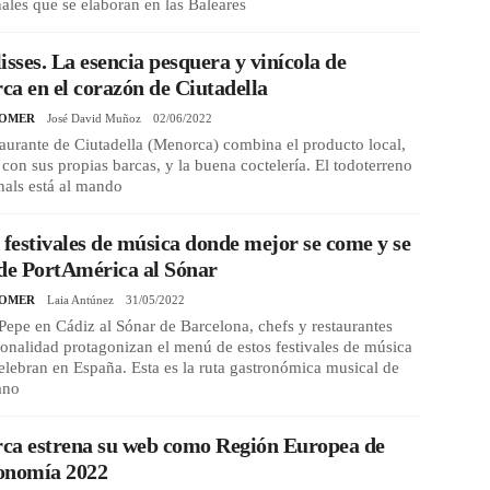
nales que se elaboran en las Baleares
isses. La esencia pesquera y vinícola de
a en el corazón de Ciutadella
COMER
José David Muñoz
02/06/2022
taurante de Ciutadella (Menorca) combina el producto local,
con sus propias barcas, y la buena coctelería. El todoterreno
nals está al mando
 festivales de música donde mejor se come y se
de PortAmérica al Sónar
COMER
Laia Antúnez
31/05/2022
Pepe en Cádiz al Sónar de Barcelona, chefs y restaurantes
onalidad protagonizan el menú de estos festivales de música
elebran en España. Esta es la ruta gastronómica musical de
ano
ca estrena su web como Región Europea de
onomía 2022