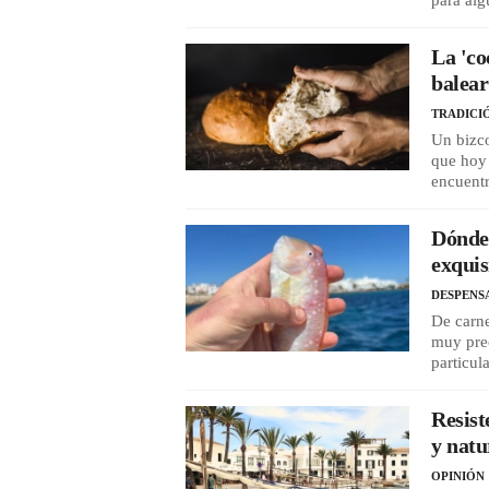
para alg
La 'co
balear
TRADICI
Un bizco
que hoy 
encuent
Dónde 
exquis
DESPENS
De carne
muy prec
particul
Resist
y nat
OPINIÓN