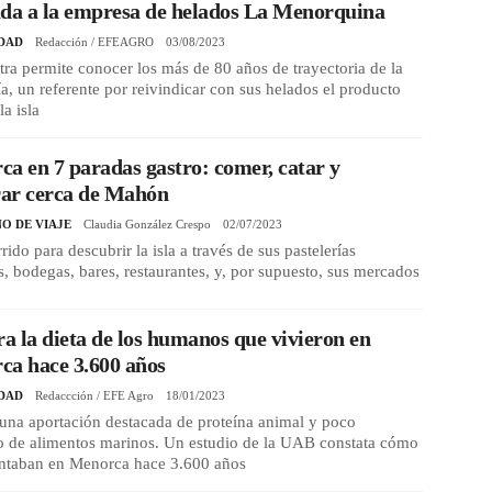
da a la empresa de helados La Menorquina
DAD
Redacción / EFEAGRO
03/08/2023
ra permite conocer los más de 80 años de trayectoria de la
, un referente por reivindicar con sus helados el producto
la isla
a en 7 paradas gastro: comer, catar y
ar cerca de Mahón
O DE VIAJE
Claudia González Crespo
02/07/2023
rido para descubrir la isla a través de sus pastelerías
s, bodegas, bares, restaurantes, y, por supuesto, sus mercados
ra la dieta de los humanos que vivieron en
ca hace 3.600 años
DAD
Redaccción / EFE Agro
18/01/2023
 una aportación destacada de proteína animal y poco
 de alimentos marinos. Un estudio de la UAB constata cómo
entaban en Menorca hace 3.600 años