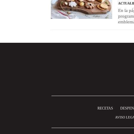
ACTUALI
En la pá
programa
emblemát
RECETAS
DESPE
AVISO LEG