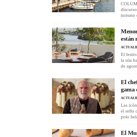
COLUMNA
discurso
turismo 
Menorc
están 
ACTUALI
El festi
la isla 
de agos
El che
gama d
ACTUALI
Las icón
el sello
polo he
El Mu