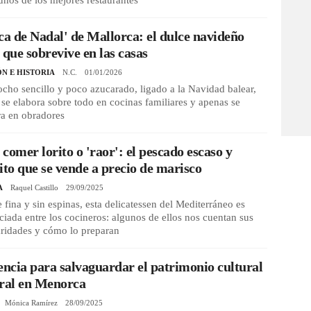
unos de los mejores restaurantes
ca de Nadal' de Mallorca: el dulce navideño
 que sobrevive en las casas
ÓN E HISTORIA
N.C.
01/01/2026
cho sencillo y poco azucarado, ligado a la Navidad balear,
se elabora sobre todo en cocinas familiares y apenas se
ra en obradores
comer lorito o 'raor': el pescado escaso y
ito que se vende a precio de marisco
A
Raquel Castillo
29/09/2025
 fina y sin espinas, esta delicatessen del Mediterráneo es
iada entre los cocineros: algunos de ellos nos cuentan sus
aridades y cómo lo preparan
encia para salvaguardar el patrimonio cultural
ural en Menorca
Mónica Ramírez
28/09/2025