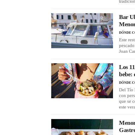
tradicio
Bar Ul
Menorc
DÓNDE 
Este res
pescado 
Joan Ca
Los 11
bebe: 
DÓNDE 
Del Tío 
con pers
que se c
este ver
Menor
Gastr