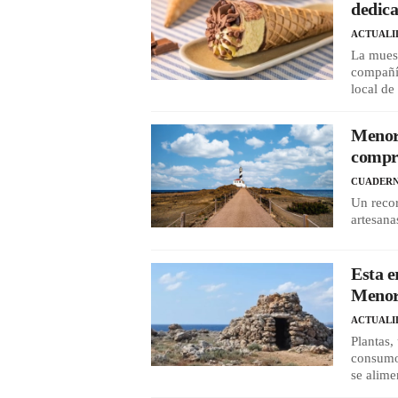
dedica
ACTUALI
La muest
compañía
local de 
Menorc
compr
CUADERN
Un recor
artesana
Esta e
Menor
ACTUALI
Plantas,
consumo
se alim