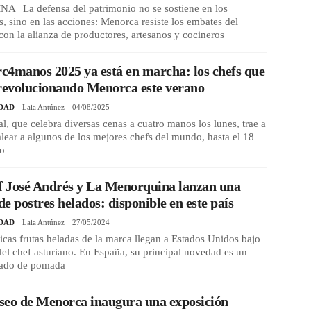
 | La defensa del patrimonio no se sostiene en los
s, sino en las acciones: Menorca resiste los embates del
con la alianza de productores, artesanos y cocineros
4manos 2025 ya está en marcha: los chefs que
revolucionando Menorca este verano
DAD
Laia Antúnez
04/08/2025
val, que celebra diversas cenas a cuatro manos los lunes, trae a
balear a algunos de los mejores chefs del mundo, hasta el 18
to
f José Andrés y La Menorquina lanzan una
e postres helados: disponible en este país
DAD
Laia Antúnez
27/05/2024
icas frutas heladas de la marca llegan a Estados Unidos bajo
 del chef asturiano. En España, su principal novedad es un
lado de pomada
seo de Menorca inaugura una exposición