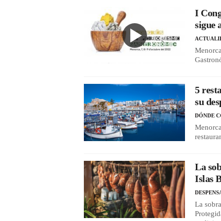
I Con
sigue 
ACTUALI
Menorca
Gastron
5 rest
su des
DÓNDE 
Menorca 
restaura
La sob
Islas 
DESPENS
La sobra
Protegid