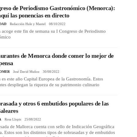
greso de Periodismo Gastronómico (Menorca):
aquí las ponencias en directo
DAD
Redacción Hule y Mantel
08/10/2022
 acoge este fin de semana su I Congreso de Periodismo
ómico
aurantes de Menorca donde comer lo mejor de
pensa
COMER
José David Muñoz
30/08/2022
es este año Capital Europea de la Gastronomía. Estos
ntes despliegan la riqueza de su patrimonio culinario
rasada y otros 6 embutidos populares de las
Baleares
A
Rosa Llopis
25/08/2022
sada de Mallorca cuenta con sello de Indicación Geográfica
a. Estos son los distintos tipos de sobrasadas y de embutidos