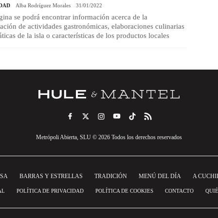
DAD
Alba Rodríguez Morales
31/01/2022
gina se podrá encontrar información acerca de la
ción de actividades gastronómicas, elaboraciones culinarias
icas de la isla o características de los productos locales
Metrópoli Abierta, SLU © 2026 Todos los derechos reservados
NSA
BARRAS Y ESTRELLAS
TRADICIÓN
MENÚ DEL DÍA
A CUCHI
AL
POLÍTICA DE PRIVACIDAD
POLÍTICA DE COOKIES
CONTACTO
QUI