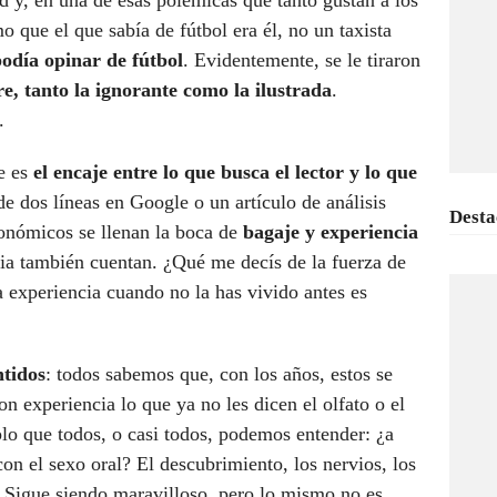
d y, en una de esas polémicas que tanto gustan a los
o que el que sabía de fútbol era él, no un taxista
odía opinar de fútbol
. Evidentemente, se le tiraron
bre, tanto la ignorante como la ilustrada
.
s.
e es
el encaje entre lo que busca el lector y lo que
de dos líneas en Google o un artículo de análisis
Desta
ronómicos se llenan la boca de
bagaje y experiencia
cia también cuentan. ¿Qué me decís de la fuerza de
 experiencia cuando no la has vivido antes es
ntidos
: todos sabemos que, con los años, estos se
on experiencia lo que ya no les dicen el olfato o el
lo que todos, o casi todos, podemos entender: ¿a
on el sexo oral? El descubrimiento, los nervios, los
… Sigue siendo maravilloso, pero lo mismo no es.