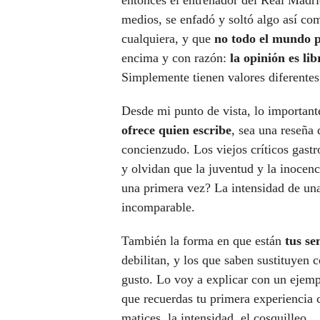
entonces el entrenador del Real Madri
medios, se enfadó y soltó algo así com
cualquiera, y que
no todo el mundo p
encima y con razón:
la opinión es li
Simplemente tienen valores diferente
Desde mi punto de vista, lo important
ofrece quien escribe
, sea una reseña 
concienzudo. Los viejos críticos gast
y olvidan que la juventud y la inocen
una primera vez? La intensidad de una
incomparable.
También la forma en que están
tus se
debilitan, y los que saben sustituyen c
gusto. Lo voy a explicar con un ejemp
que recuerdas tu primera experiencia c
matices, la intensidad, el cosquilleo