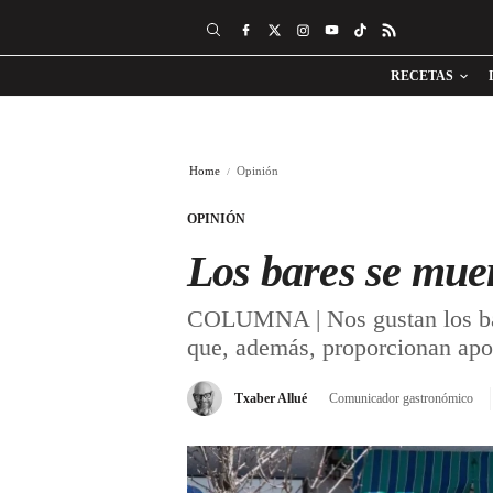
RECETAS
Home
Opinión
OPINIÓN
Los bares se mue
COLUMNA | Nos gustan los bares
que, además, proporcionan apo
Txaber Allué
Comunicador gastronómico