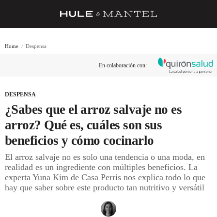
RECETAS
Home
Despensa
TRUCOS
En colaboración con:
DESPENSA
BARRAS Y ESTRELLAS
DESPENSA
¿Sabes que el arroz salvaje no es
DÓNDE COMER
arroz? Qué es, cuáles son sus
ÍDOLOS DE MESAS
beneficios y cómo cocinarlo
CUADERNO DE VIAJE
El arroz salvaje no es solo una tendencia o una moda, en
realidad es un ingrediente con múltiples beneficios. La
TRADICIÓN
experta Yuna Kim de Casa Perris nos explica todo lo que
hay que saber sobre este producto tan nutritivo y versátil
MENÚ DEL DÍA
A CUCHILLO