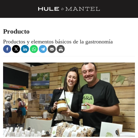
RECETAS
Producto
TRUCOS
Productos y elementos básicos de la gastronomía
DESPENSA
BARRAS Y ESTRELLAS
DÓNDE COMER
ÍDOLOS DE MESAS
CUADERNO DE VIAJE
TRADICIÓN
MENÚ DEL DÍA
A CUCHILLO