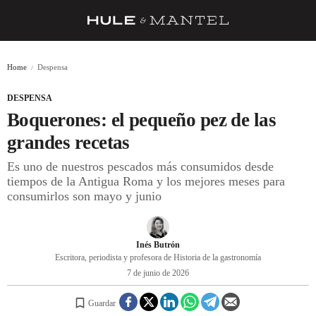
RECETAS
Home
Despensa
TRUCOS
DESPENSA
DESPENSA
Boquerones: el pequeño pez de las
BARRAS Y ESTRELLAS
grandes recetas
Es uno de nuestros pescados más consumidos desde
DÓNDE COMER
tiempos de la Antigua Roma y los mejores meses para
ÍDOLOS DE MESAS
consumirlos son mayo y junio
CUADERNO DE VIAJE
Inés Butrón
TRADICIÓN
Escritora, periodista y profesora de Historia de la gastronomía
7 de junio de 2026
MENÚ DEL DÍA
A CUCHILLO
Guardar