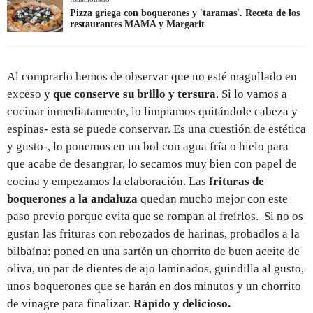
Pizza griega con boquerones y 'taramas'. Receta de los
restaurantes MAMA y Margarit
Al comprarlo hemos de observar que no esté magullado en
exceso y
que conserve su brillo y tersura
. Si lo vamos a
cocinar inmediatamente, lo limpiamos quitándole cabeza y
espinas- esta se puede conservar. Es una cuestión de estética
y gusto-, lo ponemos en un bol con agua fría o hielo para
que acabe de desangrar, lo secamos muy bien con papel de
cocina y empezamos la elaboración. Las
frituras de
boquerones a la andaluza
quedan mucho mejor con este
paso previo porque evita que se rompan al freírlos. Si no os
gustan las frituras con rebozados de harinas, probadlos a la
bilbaína: poned en una sartén un chorrito de buen aceite de
oliva, un par de dientes de ajo laminados, guindilla al gusto,
unos boquerones que se harán en dos minutos y un chorrito
de vinagre para finalizar.
Rápido y delicioso.