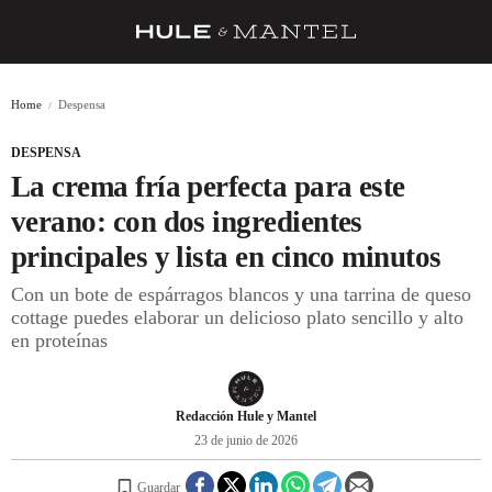
RECETAS
Home
Despensa
TRUCOS
DESPENSA
DESPENSA
La crema fría perfecta para este
BARRAS Y ESTRELLAS
verano: con dos ingredientes
principales y lista en cinco minutos
DÓNDE COMER
Con un bote de espárragos blancos y una tarrina de queso
ÍDOLOS DE MESAS
cottage puedes elaborar un delicioso plato sencillo y alto
en proteínas
CUADERNO DE VIAJE
TRADICIÓN
Redacción Hule y Mantel
MENÚ DEL DÍA
23 de junio de 2026
A CUCHILLO
Guardar