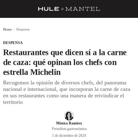
RECETAS
Home
Despensa
TRUCOS
DESPENSA
DESPENSA
Restaurantes que dicen sí a la carne
BARRAS Y ESTRELLAS
de caza: qué opinan los chefs con
estrella Michelin
DÓNDE COMER
Recogemos la opinión de diversos chefs, del panorama
ÍDOLOS DE MESAS
nacional e internacional, que incorporan la carne de caza
en sus restaurantes como una manera de reivindicar el
CUADERNO DE VIAJE
territorio
TRADICIÓN
MENÚ DEL DÍA
Mónica Ramírez
Periodista gastronómica
A CUCHILLO
1 de diciembre de 2024