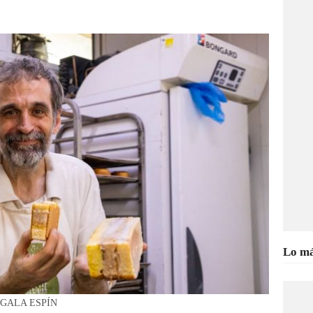
Lo má
r / GALA ESPÍN