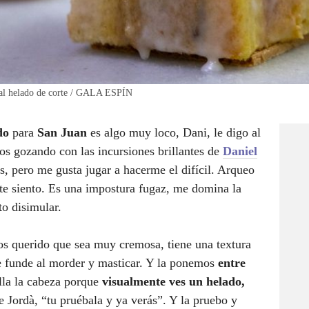
onal helado de corte / GALA ESPÍN
do
para
San Juan
es algo muy loco, Dani, le digo al
ños gozando con las incursiones brillantes de
Daniel
s, pero me gusta jugar a hacerme el difícil. Arqueo
te siento. Es una impostura fugaz, me domina la
to disimular.
os querido que sea muy cremosa, tiene una textura
 funde al morder y masticar. Y la ponemos
entre
alla la cabeza porque
visualmente ves un helado,
e
Jordà, “tu pruébala y ya verás”. Y la pruebo y