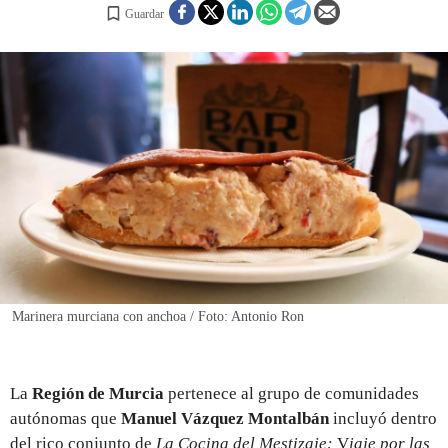
Guardar
REGISTRO
INICIAR SESIÓN
Marinera murciana con anchoa / Foto: Antonio Ron
La
Región de Murcia
pertenece al grupo de comunidades
autónomas que
Manuel Vázquez Montalbán
incluyó dentro
del rico conjunto de
La Cocina del Mestizaje:
V
iaje por las