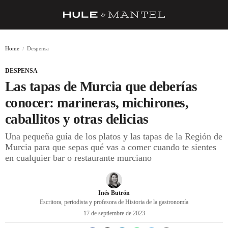
RECETAS
Home
Despensa
TRUCOS
DESPENSA
DESPENSA
Las tapas de Murcia que deberías
BARRAS Y ESTRELLAS
conocer: marineras, michirones,
caballitos y otras delicias
DÓNDE COMER
Una pequeña guía de los platos y las tapas de la Región de
ÍDOLOS DE MESAS
Murcia para que sepas qué vas a comer cuando te sientes
en cualquier bar o restaurante murciano
CUADERNO DE VIAJE
TRADICIÓN
Inés Butrón
MENÚ DEL DÍA
Escritora, periodista y profesora de Historia de la gastronomía
17 de septiembre de 2023
A CUCHILLO