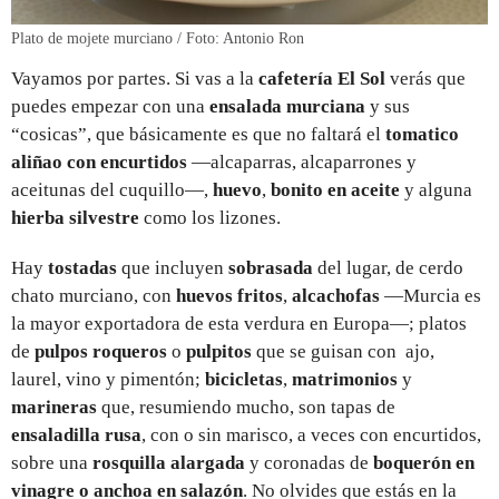
Plato de mojete murciano / Foto: Antonio Ron
Vayamos por partes. Si vas a la
cafetería El Sol
verás que
puedes empezar con una
ensalada murciana
y sus
“cosicas”, que básicamente es que no faltará el
tomatico
aliñao con encurtidos
—alcaparras, alcaparrones y
aceitunas del cuquillo—,
huevo
,
bonito en aceite
y alguna
hierba silvestre
como los lizones.
Hay
tostadas
que incluyen
sobrasada
del lugar, de cerdo
chato murciano, con
huevos fritos
,
alcachofas
—Murcia es
la mayor exportadora de esta verdura en Europa—; platos
de
pulpos roqueros
o
pulpitos
que se guisan con ajo,
laurel, vino y pimentón;
bicicletas
,
matrimonios
y
marineras
que, resumiendo mucho, son tapas de
ensaladilla rusa
, con o sin marisco, a veces con encurtidos,
sobre una
rosquilla alargada
y coronadas de
boquerón en
vinagre o anchoa en salazón
. No olvides que estás en la