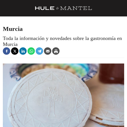
RECETAS
Murcia
TRUCOS
Toda la información y novedades sobre la gastronomía en
Murcia
DESPENSA
BARRAS Y ESTRELLAS
DÓNDE COMER
ÍDOLOS DE MESAS
CUADERNO DE VIAJE
TRADICIÓN
MENÚ DEL DÍA
A CUCHILLO