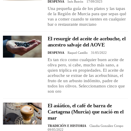
DESPENSA
Inés Butrón
17/09/2023
Una pequeña guía de los platos y las tapas
de la Región de Murcia para que sepas qué
vas a comer cuando te sientes en cualquier
bar o restaurante murciano
El resurgir del aceite de acebuche, el
ancestro salvaje del AOVE
DESPENSA
Raquel Castillo
31/05/2022
Es tan rico como cualquier buen aceite de
oliva pero, si cabe, mucho más sano, a
quien triplica en propiedades. El aceite de
acebuche se extrae de las acebuchinas, el
fruto de un arbusto indómito, padre de
todos los olivos. Seleccionamos cinco que
son oro
El asiático, el café de barra de
Cartagena (Murcia) que nació en el
mar
TRADICIÓN E HISTORIA
Claudia González Crespo
09/05/2022