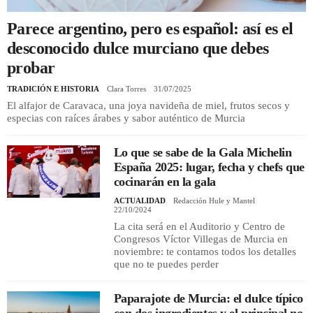
Parece argentino, pero es español: así es el
REGISTRO
desconocido dulce murciano que debes
probar
INICIAR SESIÓN
TRADICIÓN E HISTORIA
Clara Torres
31/07/2025
El alfajor de Caravaca, una joya navideña de miel, frutos secos y
especias con raíces árabes y sabor auténtico de Murcia
Lo que se sabe de la Gala Michelin
España 2025: lugar, fecha y chefs que
cocinarán en la gala
ACTUALIDAD
Redacción Hule y Mantel
22/10/2024
La cita será en el Auditorio y Centro de
Congresos Víctor Villegas de Murcia en
noviembre: te contamos todos los detalles
que no te puedes perder
Paparajote de Murcia: el dulce típico
con dos ingredientes y el principal no