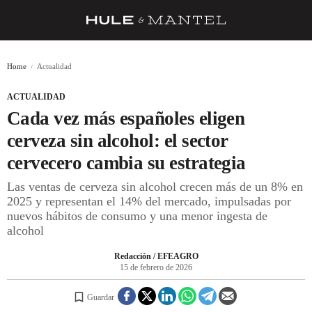
RECETAS
Home
Actualidad
TRUCOS
ACTUALIDAD
DESPENSA
Cada vez más españoles eligen
BARRAS Y ESTRELLAS
cerveza sin alcohol: el sector
cervecero cambia su estrategia
DÓNDE COMER
Las ventas de cerveza sin alcohol crecen más de un 8% en
ÍDOLOS DE MESAS
2025 y representan el 14% del mercado, impulsadas por
nuevos hábitos de consumo y una menor ingesta de
CUADERNO DE VIAJE
alcohol
TRADICIÓN
Redacción / EFEAGRO
15 de febrero de 2026
MENÚ DEL DÍA
Guardar
A CUCHILLO