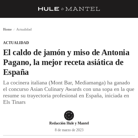
RECETAS
Home
Actualidad
TRUCOS
ACTUALIDAD
DESPENSA
El caldo de jamón y miso de Antonia
BARRAS Y ESTRELLAS
Pagano, la mejor receta asiática de
España
DÓNDE COMER
La cocinera italiana (Mont Bar, Mediamanga) ha ganado
ÍDOLOS DE MESAS
el concurso Asian Culinary Awards con una sopa en la que
resume su trayectoria profesional en España, iniciada en
CUADERNO DE VIAJE
Els Tinars
TRADICIÓN
MENÚ DEL DÍA
Redacción Hule y Mantel
8 de marzo de 2023
A CUCHILLO