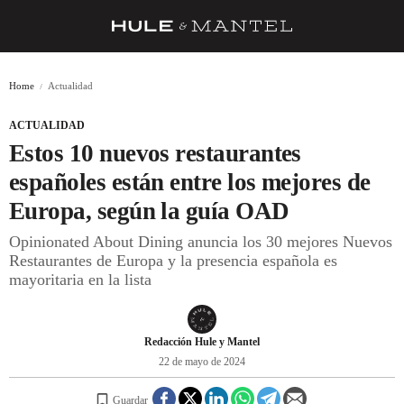
RECETAS
Home
Actualidad
TRUCOS
ACTUALIDAD
DESPENSA
Estos 10 nuevos restaurantes
BARRAS Y ESTRELLAS
españoles están entre los mejores de
Europa, según la guía OAD
DÓNDE COMER
Opinionated About Dining anuncia los 30 mejores Nuevos
ÍDOLOS DE MESAS
Restaurantes de Europa y la presencia española es
mayoritaria en la lista
CUADERNO DE VIAJE
TRADICIÓN
Redacción Hule y Mantel
MENÚ DEL DÍA
22 de mayo de 2024
A CUCHILLO
Guardar