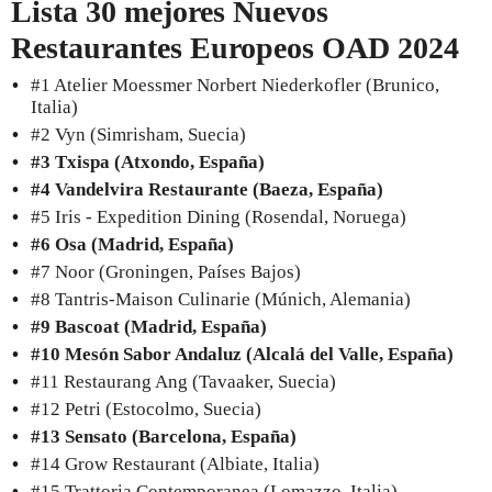
Lista 30 mejores Nuevos
Restaurantes Europeos OAD 2024
#1 Atelier Moessmer Norbert Niederkofler (Brunico,
Italia)
#2 Vyn (Simrisham, Suecia)
#3 Txispa (Atxondo, España)
#4 Vandelvira Restaurante (Baeza, España)
#5 Iris - Expedition Dining (Rosendal, Noruega)
#6 Osa (Madrid, España)
#7 Noor (Groningen, Países Bajos)
#8 Tantris-Maison Culinarie (Múnich, Alemania)
#9 Bascoat (Madrid, España)
#10 Mesón Sabor Andaluz (Alcalá del Valle, España)
#11 Restaurang Ang (Tavaaker, Suecia)
#12 Petri (Estocolmo, Suecia)
#13 Sensato (Barcelona, España)
#14 Grow Restaurant (Albiate, Italia)
#15 Trattoria Contemporanea (Lomazzo, Italia)