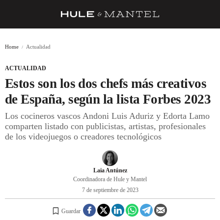
RECETAS
Home
Actualidad
TRUCOS
ACTUALIDAD
DESPENSA
Estos son los dos chefs más creativos
BARRAS Y ESTRELLAS
de España, según la lista Forbes 2023
Los cocineros vascos Andoni Luis Aduriz y Edorta Lamo
DÓNDE COMER
comparten listado con publicistas, artistas, profesionales
ÍDOLOS DE MESAS
de los videojuegos o creadores tecnológicos
CUADERNO DE VIAJE
Laia Antúnez
TRADICIÓN
Coordinadora de Hule y Mantel
7 de septiembre de 2023
MENÚ DEL DÍA
A CUCHILLO
Guardar