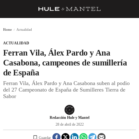
RECETAS
Home
Actualidad
TRUCOS
ACTUALIDAD
DESPENSA
Ferran Vila, Álex Pardo y Ana
BARRAS Y ESTRELLAS
Casabona, campeones de sumillería
de España
DÓNDE COMER
Ferran Vila, Álex Pardo y Ana Casabona suben al podio
ÍDOLOS DE MESAS
del 27 Campeonato de España de Sumilleres Tierra de
Sabor
CUADERNO DE VIAJE
TRADICIÓN
Redacción Hule y Mantel
MENÚ DEL DÍA
28 de abril de 2022
A CUCHILLO
Guardar