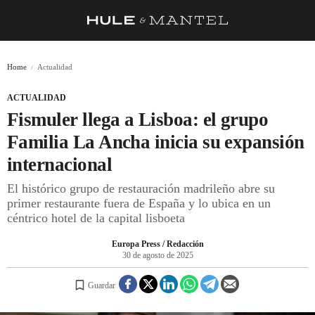
RECETAS
Home
Actualidad
TRUCOS
ACTUALIDAD
DESPENSA
Fismuler llega a Lisboa: el grupo
BARRAS Y ESTRELLAS
Familia La Ancha inicia su expansión
internacional
DÓNDE COMER
El histórico grupo de restauración madrileño abre su
ÍDOLOS DE MESAS
primer restaurante fuera de España y lo ubica en un
céntrico hotel de la capital lisboeta
CUADERNO DE VIAJE
Europa Press / Redacción
TRADICIÓN
30 de agosto de 2025
MENÚ DEL DÍA
Guardar
A CUCHILLO