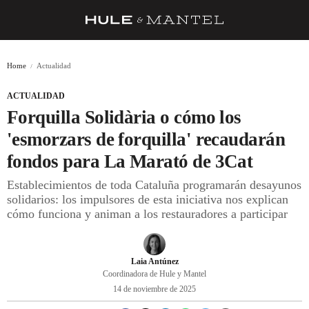
RECETAS
Home
Actualidad
TRUCOS
ACTUALIDAD
DESPENSA
Forquilla Solidària o cómo los
BARRAS Y ESTRELLAS
'esmorzars de forquilla' recaudarán
fondos para La Marató de 3Cat
DÓNDE COMER
Establecimientos de toda Cataluña programarán desayunos
ÍDOLOS DE MESAS
solidarios: los impulsores de esta iniciativa nos explican
cómo funciona y animan a los restauradores a participar
CUADERNO DE VIAJE
TRADICIÓN
Laia Antúnez
MENÚ DEL DÍA
Coordinadora de Hule y Mantel
14 de noviembre de 2025
A CUCHILLO