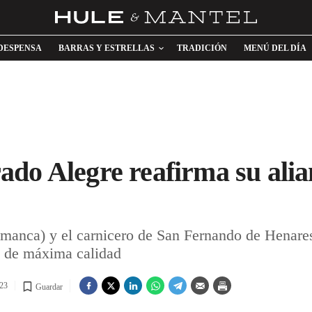
DESPENSA
BARRAS Y ESTRELLAS
TRADICIÓN
MENÚ DEL DÍA
do Alegre reafirma su alia
amanca) y el carnicero de San Fernando de Henare
s de máxima calidad
023
Guardar