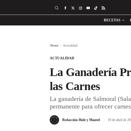
RECETAS
Home
Actualidad
ACTUALIDAD
La Ganadería Pra
las Carnes
La ganadería de Salmoral (Sal
permanente para ofrecer carne
Redacción Hule y Mantel
19 de abril de 2