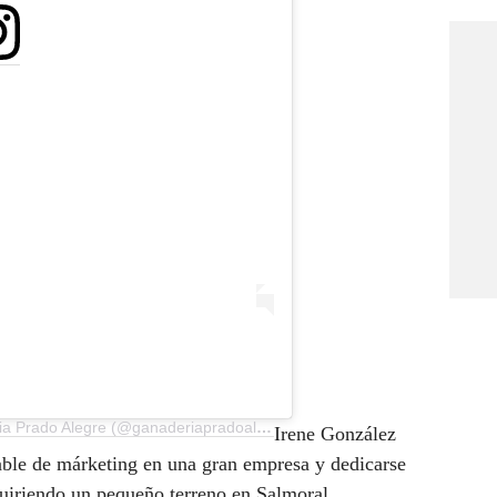
Una publicación compartida de Ganaderia Prado Alegre (@ganaderiapradoalegre)
Irene González
able de márketing en una gran empresa y dedicarse
quiriendo un pequeño terreno en Salmoral