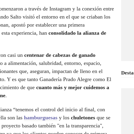
comenzaron a través de Instagram y la conexión entre
ndo Salto visitó el entorno en el que se criaban los
onan, apostó por establecer una primera
e esta experiencia, han
consolidado la alianza de
 con casi un
centenar de cabezas de ganado
to a alimentación, salubridad, entorno, espacio,
ionantes que, aseguran, impactan de lleno en el
Desta
ucto. Y es que tanto Ganadería Prado Alegre como El
ncimiento de que
cuanto más y mejor cuidemos a
rne
.
ianza “tenemos el control del inicio al final, con
lla son las
hamburguesas
y los
chuletones
que se
 proyecto basado también "en la transparencia",
e ya que los clientes pueden conocer de primera