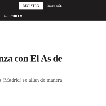
REGISTRO
Iniciar sesión
A CUCHILLO
nza con El As de
s (Madrid) se alían de manera