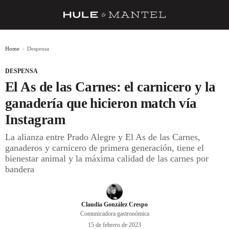
RECETAS
Home
Despensa
TRUCOS
DESPENSA
DESPENSA
El As de las Carnes: el carnicero y la
BARRAS Y ESTRELLAS
ganadería que hicieron match vía
Instagram
DÓNDE COMER
La alianza entre Prado Alegre y El As de las Carnes,
ÍDOLOS DE MESAS
ganaderos y carnicero de primera generación, tiene el
bienestar animal y la máxima calidad de las carnes por
CUADERNO DE VIAJE
bandera
TRADICIÓN
MENÚ DEL DÍA
Claudia González Crespo
Comunicadora gastronómica
A CUCHILLO
15 de febrero de 2023