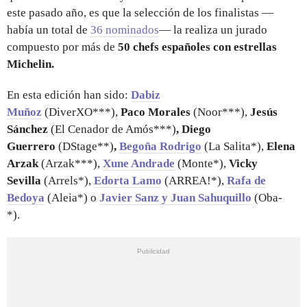
este pasado año, es que la selección de los finalistas —
había un total de
36 nominados
— la realiza un jurado
compuesto por más de
50 chefs españoles con estrellas
Michelin.
En esta edición han sido:
Dabiz
Muñoz
(DiverXO***),
Paco Morales
(Noor***),
Jesús
Sánchez
(El Cenador de Amós***)
, Diego
Guerrero
(DStage**)
,
Begoña Rodrigo
(La Salita*),
Elena
Arzak
(Arzak***),
Xune Andrade
(Monte*),
Vicky
Sevilla
(Arrels*),
Edorta Lamo
(ARREA!*),
Rafa de
Bedoya
(Aleia*) o
Javier Sanz y Juan Sahuquillo
(Oba-
*).