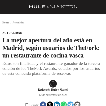
RECETAS
Home
Actualidad
TRUCOS
ACTUALIDAD
DESPENSA
La mejor apertura del año está en
BARRAS Y ESTRELLAS
Madrid, según usuarios de TheFork:
un restaurante de cocina vasca
DÓNDE COMER
Estos son finalistas y el restaurante ganador de la tercera
ÍDOLOS DE MESAS
edición de los TheFork Awards, votados por los usuarios
de esta conocida plataforma de reservas
CUADERNO DE VIAJE
TRADICIÓN
Redacción Hule y Mantel
MENÚ DEL DÍA
12 de noviembre de 2024
A CUCHILLO
Guardar