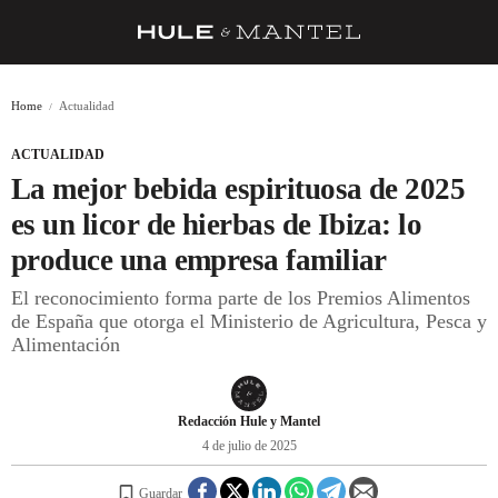
RECETAS
Home
Actualidad
TRUCOS
ACTUALIDAD
DESPENSA
La mejor bebida espirituosa de 2025
BARRAS Y ESTRELLAS
es un licor de hierbas de Ibiza: lo
produce una empresa familiar
DÓNDE COMER
El reconocimiento forma parte de los Premios Alimentos
ÍDOLOS DE MESAS
de España que otorga el Ministerio de Agricultura, Pesca y
Alimentación
CUADERNO DE VIAJE
TRADICIÓN
Redacción Hule y Mantel
MENÚ DEL DÍA
4 de julio de 2025
A CUCHILLO
Guardar