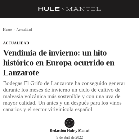
RECETAS
Home
Actualidad
TRUCOS
ACTUALIDAD
DESPENSA
Vendimia de invierno: un hito
BARRAS Y ESTRELLAS
histórico en Europa ocurrido en
Lanzarote
DÓNDE COMER
Bodegas El Grifo de Lanzarote ha conseguido generar
ÍDOLOS DE MESAS
durante los meses de invierno un ciclo de cultivo de
malvasía volcánica más sostenible y con una uva de
CUADERNO DE VIAJE
mayor calidad. Un antes y un después para los vinos
canarios y el sector vitivinícola español
TRADICIÓN
MENÚ DEL DÍA
Redacción Hule y Mantel
A CUCHILLO
9 de abril de 2022