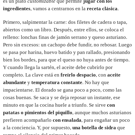
es un plato
customizable
que permite
jugar con los
ingredientes
, vamos a centrarnos en la
receta clásica
.
Primero, salpimentar la carne: dos filetes de cadera o tapa,
abiertos como un libro. Después, entre ellos, se coloca el
relleno: lonchas finas de jamón serrano y queso asturiano.
Pero sin excesos: un cachopo debe fundir, no rebosar. Luego
se pasa por harina, huevo batido y pan rallado, presionando
bien los bordes, para que el queso no huya antes de tiempo.
Y cuando llega la sartén, el aceite debe cubrirlo por
completo. La clave está en
freírlo despacio
, con
aceite
abundante
y
temperatura constante
. No hay que
impacientarse. El dorado se gana poco a poco, como las
cosas buenas. Se saca y se deja reposar un instante, ese
minuto en que la cocina huele a triunfo. Se sirve
con
patatas o pimientos del piquillo
, aunque muchos asturianos
prefieren acompañarlo
con ensalada
, para engañar un poco
a la conciencia. Y, por supuesto,
una botella de sidra
que