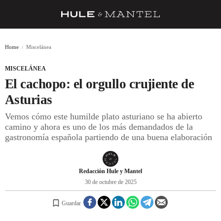
RECETAS
Home
Miscelánea
TRUCOS
MISCELÁNEA
DESPENSA
El cachopo: el orgullo crujiente de
BARRAS Y ESTRELLAS
Asturias
Vemos cómo este humilde plato asturiano se ha abierto
DÓNDE COMER
camino y ahora es uno de los más demandados de la
ÍDOLOS DE MESAS
gastronomía española partiendo de una buena elaboración
CUADERNO DE VIAJE
Redacción Hule y Mantel
TRADICIÓN
30 de octubre de 2025
MENÚ DEL DÍA
Guardar
A CUCHILLO