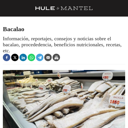
RECETAS
Bacalao
TRUCOS
Información, reportajes, consejos y noticias sobre el
bacalao, procededencia, beneficios nutricionales, recetas,
DESPENSA
etc.
BARRAS Y ESTRELLAS
DÓNDE COMER
ÍDOLOS DE MESAS
CUADERNO DE VIAJE
TRADICIÓN
MENÚ DEL DÍA
A CUCHILLO