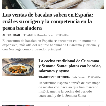
REGISTRO
Las ventas de bacalao suben en España:
cuál es su origen y la competencia en la
INICIAR SESIÓN
pesca bacaladera
ACTUALIDAD
EFEAGRO / Mercedes Salas
27/03/2024
El consumo de bacalao en España se encuentra en un momento
expansivo, más allá del repunte habitual de Cuaresma y Pascua, y
con Noruega como proveedor principal
La cocina tradicional de Cuaresma
y Semana Santa: platos con bacalao,
salazones y ayuno
TRADICIÓN E HISTORIA
Inés Butrón
19/03/2024
Recorremos España a través de este mapa
de recetas con bacalao que han marcado
históricamente la cocina del periodo
cuaresmal y de la Semana Santa