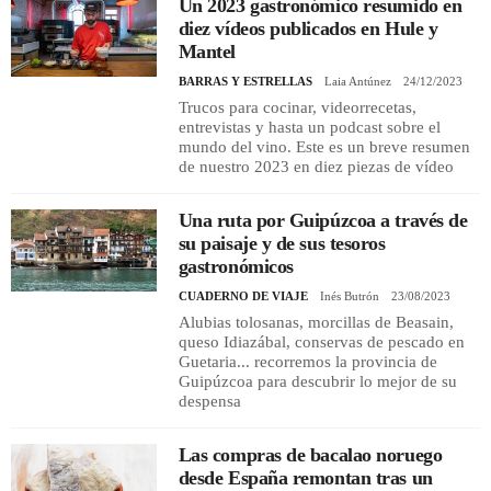
Un 2023 gastronómico resumido en
diez vídeos publicados en Hule y
Mantel
BARRAS Y ESTRELLAS
Laia Antúnez
24/12/2023
Trucos para cocinar, videorrecetas,
entrevistas y hasta un podcast sobre el
mundo del vino. Este es un breve resumen
de nuestro 2023 en diez piezas de vídeo
Una ruta por Guipúzcoa a través de
su paisaje y de sus tesoros
gastronómicos
CUADERNO DE VIAJE
Inés Butrón
23/08/2023
Alubias tolosanas, morcillas de Beasain,
queso Idiazábal, conservas de pescado en
Guetaria... recorremos la provincia de
Guipúzcoa para descubrir lo mejor de su
despensa
Las compras de bacalao noruego
desde España remontan tras un