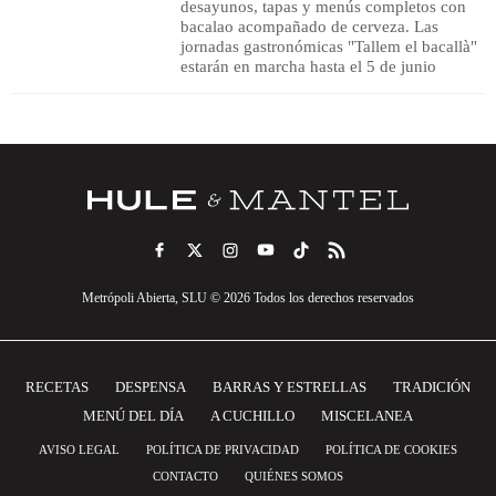
desayunos, tapas y menús completos con
bacalao acompañado de cerveza. Las
jornadas gastronómicas "Tallem el bacallà"
estarán en marcha hasta el 5 de junio
Metrópoli Abierta, SLU © 2026 Todos los derechos reservados
RECETAS
DESPENSA
BARRAS Y ESTRELLAS
TRADICIÓN
MENÚ DEL DÍA
A CUCHILLO
MISCELANEA
AVISO LEGAL
POLÍTICA DE PRIVACIDAD
POLÍTICA DE COOKIES
CONTACTO
QUIÉNES SOMOS