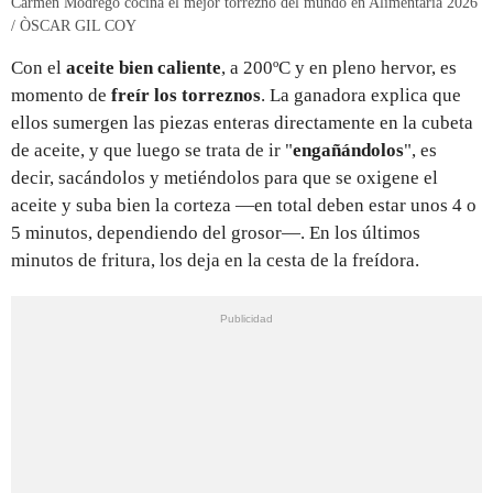
Carmen Modrego cocina el mejor torrezno del mundo en Alimentaria 2026
/ ÒSCAR GIL COY
Con el
aceite bien caliente
, a 200ºC y en pleno hervor, es
momento de
freír los torreznos
. La ganadora explica que
ellos sumergen las piezas enteras directamente en la cubeta
de aceite, y que luego se trata de ir "
engañándolos
", es
decir, sacándolos y metiéndolos para que se oxigene el
aceite y suba bien la corteza —en total deben estar unos 4 o
5 minutos, dependiendo del grosor—. En los últimos
minutos de fritura, los deja en la cesta de la freídora.