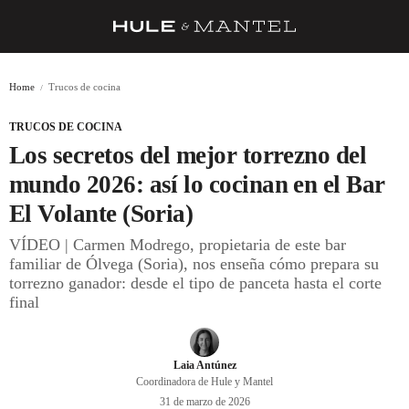
RECETAS
Home
Trucos de cocina
TRUCOS
TRUCOS DE COCINA
DESPENSA
Los secretos del mejor torrezno del
BARRAS Y ESTRELLAS
mundo 2026: así lo cocinan en el Bar
El Volante (Soria)
DÓNDE COMER
VÍDEO | Carmen Modrego, propietaria de este bar
ÍDOLOS DE MESAS
familiar de Ólvega (Soria), nos enseña cómo prepara su
torrezno ganador: desde el tipo de panceta hasta el corte
CUADERNO DE VIAJE
final
TRADICIÓN
MENÚ DEL DÍA
Laia Antúnez
Coordinadora de Hule y Mantel
A CUCHILLO
31 de marzo de 2026