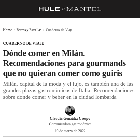
RECETAS
Home
Barras y Estrellas
Cuaderno de Viaje
TRUCOS
CUADERNO DE VIAJE
DESPENSA
Dónde comer en Milán.
BARRAS Y ESTRELLAS
Recomendaciones para gourmands
que no quieran comer como guiris
DÓNDE COMER
Milán, capital de la moda y el lujo, es también una de las
ÍDOLOS DE MESAS
grandes plazas gastronómicas de Italia. Recomendaciones
sobre dónde comer y beber en la ciudad lombarda
CUADERNO DE VIAJE
TRADICIÓN
Claudia González Crespo
MENÚ DEL DÍA
Comunicadora gastronómica
19 de marzo de 2022
A CUCHILLO