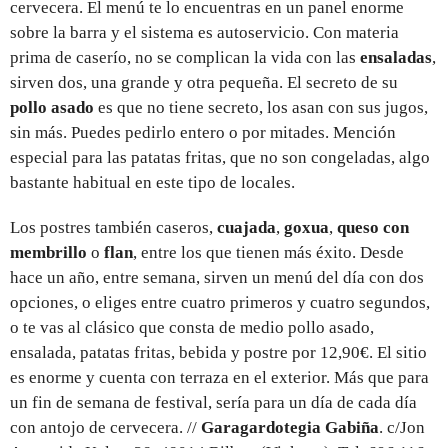
cervecera. El menú te lo encuentras en un panel enorme
sobre la barra y el sistema es autoservicio. Con materia
prima de caserío, no se complican la vida con las
ensaladas
,
sirven dos, una grande y otra pequeña. El secreto de su
pollo asado
es que no tiene secreto, los asan con sus jugos,
sin más. Puedes pedirlo entero o por mitades. Mención
especial para las patatas fritas, que no son congeladas, algo
bastante habitual en este tipo de locales.
Los postres también caseros,
cuajada
,
goxua
,
queso con
membrillo
o
flan
,
entre los que tienen más éxito. Desde
hace un año, entre semana, sirven un menú del día con dos
opciones, o eliges entre cuatro primeros y cuatro segundos,
o te vas al clásico que consta de medio pollo asado,
ensalada, patatas fritas, bebida y postre por 12,90€. El sitio
es enorme y cuenta con terraza en el exterior. Más que para
un fin de semana de festival, sería para un día de cada día
con antojo de cervecera. //
Garagardotegia Gabiña
. c/Jon