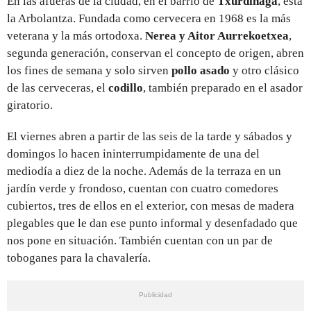
En las afueras de la ciudad, en el barrio de
Txurdinaga
, está
la Arbolantza. Fundada como cervecera en 1968 es la más
veterana y la más ortodoxa.
Nerea y Aitor Aurrekoetxea
,
segunda generación, conservan el concepto de origen, abren
los fines de semana y solo sirven
pollo asado
y otro clásico
de las cerveceras, el
codillo
, también preparado en el asador
giratorio.
El viernes abren a partir de las seis de la tarde y sábados y
domingos lo hacen ininterrumpidamente de una del
mediodía a diez de la noche. Además de la terraza en un
jardín verde y frondoso, cuentan con cuatro comedores
cubiertos, tres de ellos en el exterior, con mesas de madera
plegables que le dan ese punto informal y desenfadado que
nos pone en situación. También cuentan con un par de
toboganes para la chavalería.