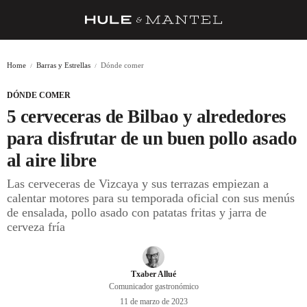
RECETAS
Home
Barras y Estrellas
Dónde comer
TRUCOS
DÓNDE COMER
DESPENSA
5 cerveceras de Bilbao y alrededores
BARRAS Y ESTRELLAS
para disfrutar de un buen pollo asado
al aire libre
DÓNDE COMER
Las cerveceras de Vizcaya y sus terrazas empiezan a
ÍDOLOS DE MESAS
calentar motores para su temporada oficial con sus menús
de ensalada, pollo asado con patatas fritas y jarra de
CUADERNO DE VIAJE
cerveza fría
TRADICIÓN
MENÚ DEL DÍA
Txaber Allué
Comunicador gastronómico
A CUCHILLO
11 de marzo de 2023