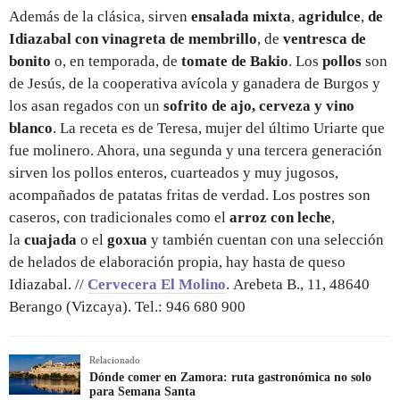
Además de la clásica, sirven
ensalada mixta
,
agridulce
,
de
Idiazabal con vinagreta de membrillo
, de
ventresca de
bonito
o, en temporada, de
tomate de Bakio
. Los
pollos
son
de Jesús, de la cooperativa avícola y ganadera de Burgos y
los asan regados con un
sofrito de ajo, cerveza y vino
blanco
. La receta es de Teresa, mujer del último Uriarte que
fue molinero. Ahora, una segunda y una tercera generación
sirven los pollos enteros, cuarteados y muy jugosos,
acompañados de patatas fritas de verdad. Los postres son
caseros, con tradicionales como el
arroz con leche
,
la
cuajada
o el
goxua
y también cuentan con una selección
de helados de elaboración propia, hay hasta de queso
Idiazabal. //
Cervecera El Molino
. Arebeta B., 11, 48640
Berango (Vizcaya). Tel.: 946 680 900
Relacionado
Dónde comer en Zamora: ruta gastronómica no solo
para Semana Santa