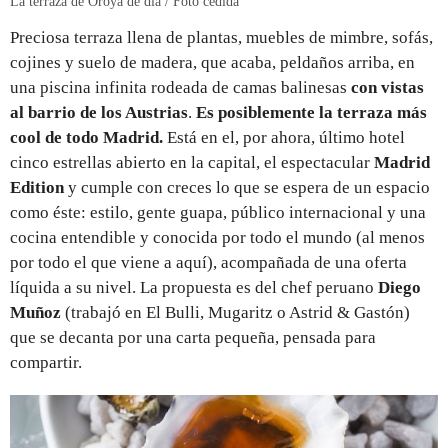
La terraza de Oroya de día / Foto cedida
Preciosa terraza llena de plantas, muebles de mimbre, sofás,
cojines y suelo de madera, que acaba, peldaños arriba, en
una piscina infinita rodeada de camas balinesas
con vistas
al barrio de los Austrias
.
Es posiblemente la terraza más
cool de todo Madrid.
Está en el, por ahora, último hotel
cinco estrellas abierto en la capital, el espectacular
Madrid
Edition
y cumple con creces lo que se espera de un espacio
como éste: estilo, gente guapa, público internacional y una
cocina entendible y conocida por todo el mundo (al menos
por todo el que viene a aquí), acompañada de una oferta
líquida a su nivel. La propuesta es del chef peruano
Diego
Muñoz
(trabajó en El Bulli, Mugaritz o Astrid & Gastón)
que se decanta por una carta pequeña, pensada para
compartir.