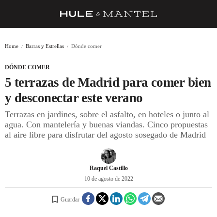
RECETAS
Home
Barras y Estrellas
Dónde comer
TRUCOS
DÓNDE COMER
DESPENSA
5 terrazas de Madrid para comer bien
BARRAS Y ESTRELLAS
y desconectar este verano
Terrazas en jardines, sobre el asfalto, en hoteles o junto al
DÓNDE COMER
agua. Con mantelería y buenas viandas. Cinco propuestas
ÍDOLOS DE MESAS
al aire libre para disfrutar del agosto sosegado de Madrid
CUADERNO DE VIAJE
Raquel Castillo
TRADICIÓN
10 de agosto de 2022
MENÚ DEL DÍA
Guardar
A CUCHILLO