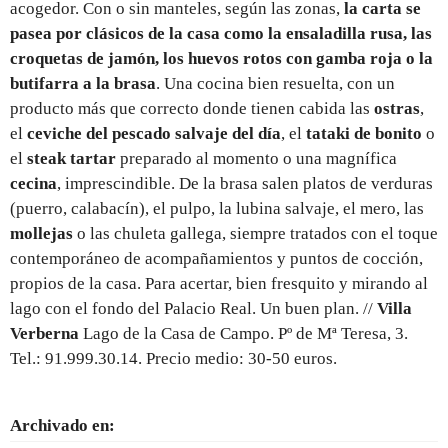
acogedor. Con o sin manteles, según las zonas,
la carta se
pasea por clásicos de la casa como la ensaladilla rusa, las
croquetas de jamón, los huevos rotos con gamba roja o la
butifarra a la brasa
. Una cocina bien resuelta, con un
producto más que correcto donde tienen cabida las
ostras
,
el
ceviche del pescado salvaje del día
, el
tataki de bonito
o
el
steak tartar
preparado al momento o una magnífica
cecina
, imprescindible. De la brasa salen platos de verduras
(puerro, calabacín), el pulpo, la lubina salvaje, el mero, las
mollejas
o las chuleta gallega, siempre tratados con el toque
contemporáneo de acompañamientos y puntos de cocción,
propios de la casa. Para acertar, bien fresquito y mirando al
lago con el fondo del Palacio Real. Un buen plan. //
Villa
Verberna
Lago de la Casa de Campo. Pº de Mª Teresa, 3.
Tel.: 91.999.30.14. Precio medio: 30-50 euros.
Archivado en: