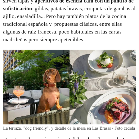
sirven tapas y
aperitivos de esencia cañí con un puntito de
sofisticación
: gildas, patatas bravas, croquetas de gambas al
ajillo, ensaladilla... Pero hay también platos de la cocina
tradicional española y propuestas clásicas, entre ellas
algunas de raíz francesa, poco habituales en las cartas
madrileñas pero siempre apetecibles.
La terraza, "dog friendly", y detalle de la mesa en Las Brasas / Foto cedida