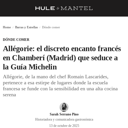
RECETAS
Home
Barras y Estrellas
Dónde comer
TRUCOS
DÓNDE COMER
DESPENSA
Allégorie: el discreto encanto francés
BARRAS Y ESTRELLAS
en Chamberí (Madrid) que seduce a
la Guía Michelin
DÓNDE COMER
Allégorie, de la mano del chef Romain Lascarides,
ÍDOLOS DE MESAS
pertenece a esa estirpe de lugares donde la escuela
francesa se funde con la sensibilidad en una alta cocina
CUADERNO DE VIAJE
serena
TRADICIÓN
MENÚ DEL DÍA
Sarah Serrano Pino
Historiadora y comunicadora gastronómica
A CUCHILLO
13 de octubre de 2025