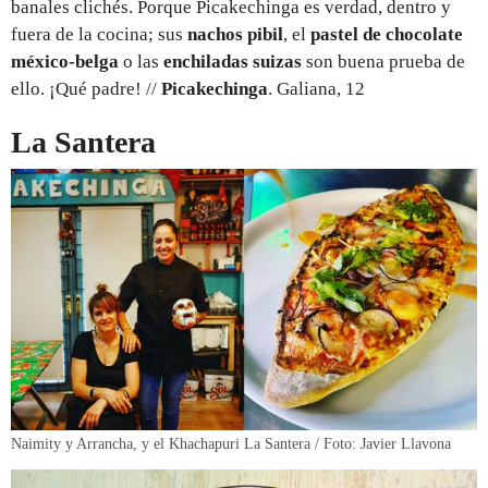
banales clichés. Porque Picakechinga es verdad, dentro y
fuera de la cocina; sus
nachos pibil
, el
pastel de chocolate
méxico-belga
o las
enchiladas suizas
son buena prueba de
ello. ¡Qué padre! //
Picakechinga
. Galiana, 12
La Santera
Naimity y Arrancha, y el Khachapuri La Santera / Foto: Javier Llavona