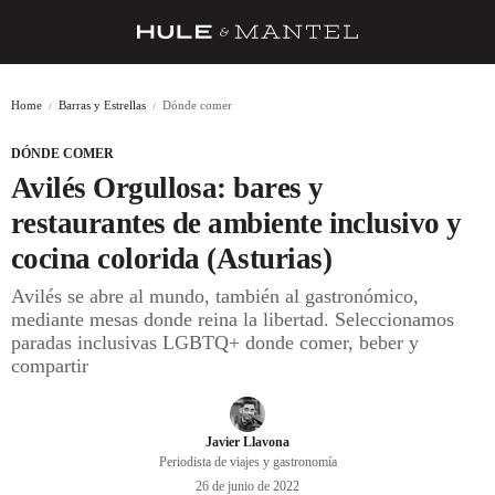
RECETAS
Home
Barras y Estrellas
Dónde comer
TRUCOS
DÓNDE COMER
DESPENSA
Avilés Orgullosa: bares y
BARRAS Y ESTRELLAS
restaurantes de ambiente inclusivo y
cocina colorida (Asturias)
DÓNDE COMER
Avilés se abre al mundo, también al gastronómico,
ÍDOLOS DE MESAS
mediante mesas donde reina la libertad. Seleccionamos
paradas inclusivas LGBTQ+ donde comer, beber y
CUADERNO DE VIAJE
compartir
TRADICIÓN
MENÚ DEL DÍA
Javier Llavona
Periodista de viajes y gastronomía
A CUCHILLO
26 de junio de 2022