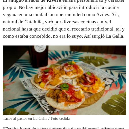
El antiguo arrabal de
Rivero
emana personalidad y carácter
propio. No hay mejor ubicación para introducir la cocina
vegana en una ciudad tan open-minded como Avilés. Ari,
natural de Cataluña, viró por diversas cocinas a nivel
nacional hasta que decidió que el recetario tradicional, tal y
como estaba concebido, no era lo suyo. Así surgió La Galla.
Tacos al pastor en La Galla / Foto cedida
“Estaba harta de sacar comandas de cadáveres” afirma para