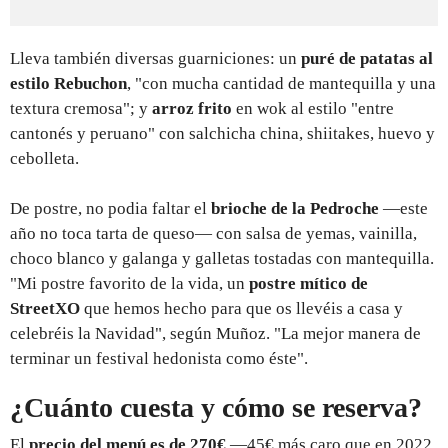
Lleva también diversas guarniciones: un
puré de patatas al
estilo Rebuchon
, "con mucha cantidad de mantequilla y una
textura cremosa"; y
arroz frito
en wok al estilo "entre
cantonés y peruano" con salchicha china, shiitakes, huevo y
cebolleta.
De postre, no podia faltar el
brioche de la Pedroche
—este
año no toca tarta de queso— con salsa de yemas, vainilla,
choco blanco y galanga y galletas tostadas con mantequilla.
"Mi postre favorito de la vida, un
postre mítico de
StreetXO
que hemos hecho para que os llevéis a casa y
celebréis la Navidad", según Muñoz. "La mejor manera de
terminar un festival hedonista como éste".
¿Cuánto cuesta y cómo se reserva?
El
precio del menú es de 270€
—45€ más caro que en 2022