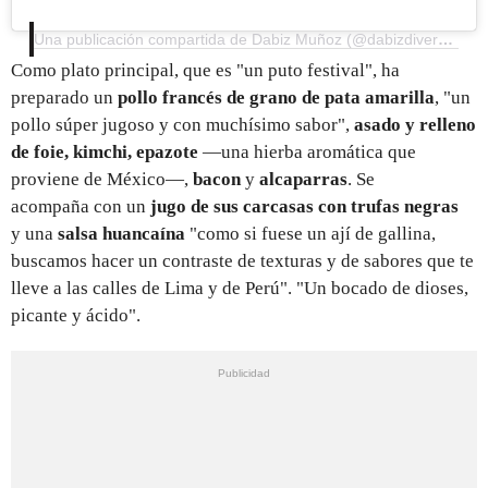
Una publicación compartida de Dabiz Muñoz (@dabizdiverxo)
Como plato principal, que es "un puto festival", ha
preparado un
pollo francés de grano de pata amarilla
, "un
pollo súper jugoso y con muchísimo sabor",
asado y relleno
de foie, kimchi, epazote
—una hierba aromática que
proviene de México—,
bacon
y
alcaparras
. Se
acompaña con un
jugo de sus carcasas con trufas negras
y una
salsa huancaína
"como si fuese un ají de gallina,
buscamos hacer un contraste de texturas y de sabores que te
lleve a las calles de Lima y de Perú". "Un bocado de dioses,
picante y ácido".