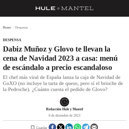
RECETAS
Home
Despensa
TRUCOS
DESPENSA
DESPENSA
Dabiz Muñoz y Glovo te llevan la
BARRAS Y ESTRELLAS
cena de Navidad 2023 a casa: menú
de escándalo a precio escandaloso
DÓNDE COMER
El chef más viral de España lanza la caja de Navidad de
ÍDOLOS DE MESAS
GoXO (no incluye la tarta de queso, pero sí el brioche de
la Pedroche). ¿Cuánto cuesta el pedido de Glovo?
CUADERNO DE VIAJE
TRADICIÓN
Redacción Hule y Mantel
MENÚ DEL DÍA
6 de diciembre de 2023
A CUCHILLO
Guardar