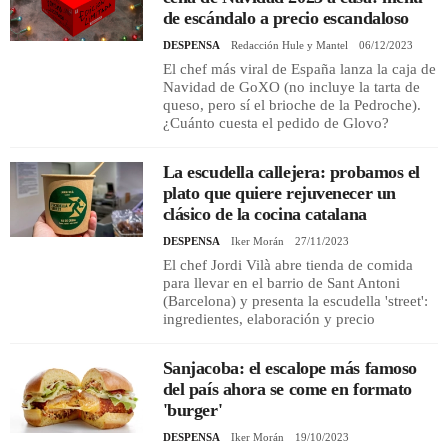
de escándalo a precio escandaloso
DESPENSA
Redacción Hule y Mantel
06/12/2023
El chef más viral de España lanza la caja de
Navidad de GoXO (no incluye la tarta de
queso, pero sí el brioche de la Pedroche).
¿Cuánto cuesta el pedido de Glovo?
La escudella callejera: probamos el
plato que quiere rejuvenecer un
clásico de la cocina catalana
DESPENSA
Iker Morán
27/11/2023
El chef Jordi Vilà abre tienda de comida
para llevar en el barrio de Sant Antoni
(Barcelona) y presenta la escudella 'street':
ingredientes, elaboración y precio
Sanjacoba: el escalope más famoso
del país ahora se come en formato
'burger'
DESPENSA
Iker Morán
19/10/2023