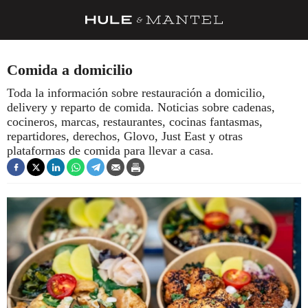
RECETAS
Comida a domicilio
TRUCOS
Toda la información sobre restauración a domicilio,
delivery y reparto de comida. Noticias sobre cadenas,
DESPENSA
cocineros, marcas, restaurantes, cocinas fantasmas,
BARRAS Y ESTRELLAS
repartidores, derechos, Glovo, Just East y otras
plataformas de comida para llevar a casa.
DÓNDE COMER
ÍDOLOS DE MESAS
CUADERNO DE VIAJE
TRADICIÓN
MENÚ DEL DÍA
A CUCHILLO